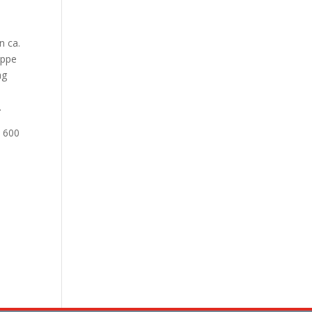
n ca.
uppe
ag
.
n 600