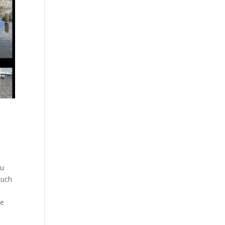
zu
auch
ze