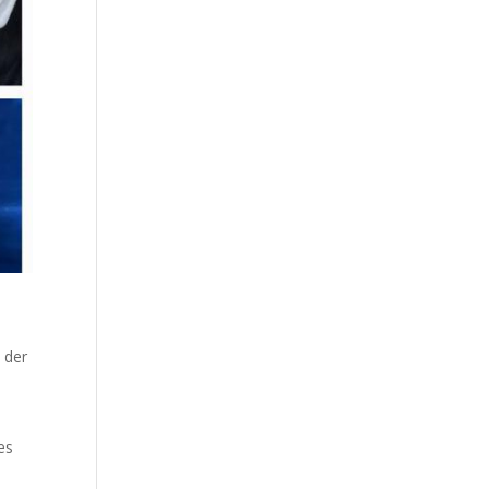
 der
es