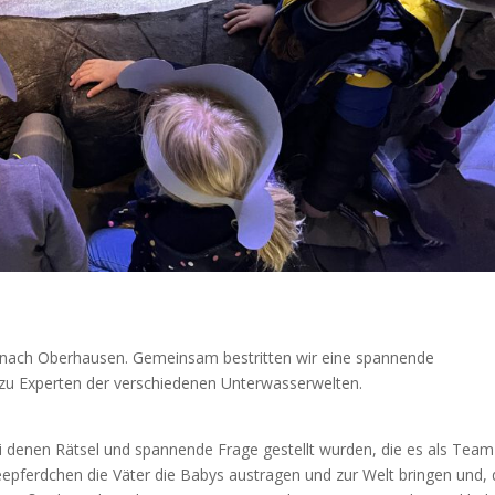
fe nach Oberhausen. Gemeinsam bestritten wir eine spannende
 zu Experten der verschiedenen Unterwasserwelten.
ei denen Rätsel und spannende Frage gestellt wurden, die es als Team
Seepferdchen die Väter die Babys austragen und zur Welt bringen und,