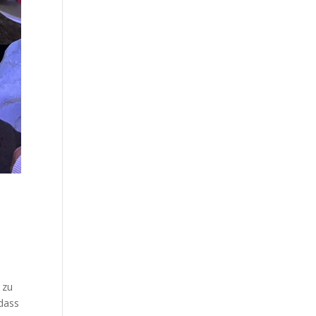
 zu
 dass