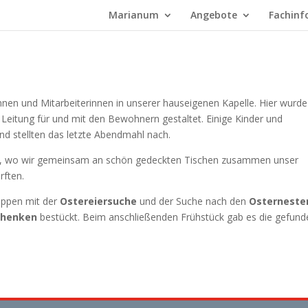
Marianum
Angebote
Fachinf
nen und Mitarbeiterinnen in unserer hauseigenen Kapelle. Hier wurde
Leitung für und mit den Bewohnern gestaltet. Einige Kinder und
nd stellten das letzte Abendmahl nach.
ula, wo wir gemeinsam an schön gedeckten Tischen zusammen unser
rften.
uppen mit der
Ostereiersuche
und der Suche nach den
Osterneste
chenken
bestückt. Beim anschließenden Frühstück gab es die gefund