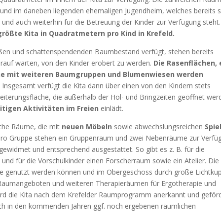
 und im daneben liegenden ehemaligen Jugendheim, welches bereits s
d und auch weiterhin für die Betreuung der Kinder zur Verfügung steht
größte Kita in Quadratmetern pro Kind in Krefeld.
ßen und schattenspendenden Baumbestand verfügt, stehen bereits
arauf warten, von den Kinder erobert zu werden.
Die Rasenflächen, 
che mit weiteren Baumgruppen und Blumenwiesen werden
. Insgesamt verfügt die Kita dann über einen von den Kindern stets
terungsfläche, die außerhalb der Hol- und Bringzeiten geöffnet wer
eitigen Aktivitäten im Freien
einlädt.
liche Räume, die mit
neuen Möbeln
sowie abwechslungsreichen
Spie
Pro Gruppe stehen ein Gruppenraum und zwei Nebenräume zur Verfü
idmet und entsprechend ausgestattet. So gibt es z. B. für die
m
und für die Vorschulkinder einen Forscherraum sowie ein Atelier. Die
elflure genutzt werden können und im Obergeschoss durch große Lichtku
en Raumangeboten und weiteren Therapieräumen für Ergotherapie und
d die Kita nach dem Krefelder Raumprogramm anerkannt und geförd
e sich in den kommenden Jahren ggf. noch ergebenen räumlichen