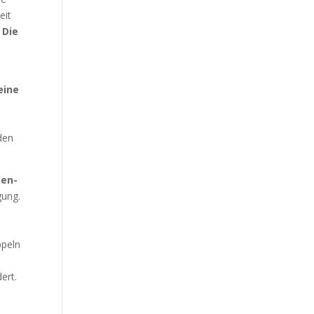
eit
.
Die
eine
den
len-
gung.
ppeln
ert.