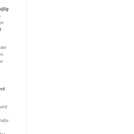
mäßig
n
tor
d
nder
en
he
und
 und
traße