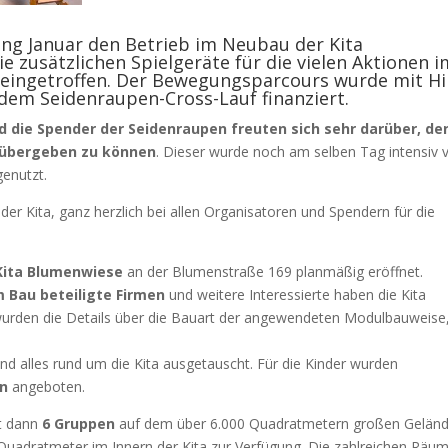
ng Januar den Betrieb im Neubau der Kita
e zusätzlichen Spielgeräte für die vielen Aktionen i
ingetroffen. Der Bewegungsparcours wurde mit Hi
dem Seidenraupen-Cross-Lauf finanziert.
nd die Spender der Seidenraupen
freuten sich sehr darüber, de
 übergeben zu können
. Dieser wurde noch am selben Tag intensiv 
genutzt.
er Kita, ganz herzlich bei allen Organisatoren und Spendern für die
Kita Blumenwiese
an der Blumenstraße 169 planmäßig eröffnet.
m Bau beteiligte Firmen
und weitere Interessierte haben die Kita
 wurden die Details über die Bauart der angewendeten Modulbauweise
 alles rund um die Kita ausgetauscht. Für die Kinder wurden
en
angeboten.
it dann
6 Gruppen
auf dem über 6.000 Quadratmetern großen Geländ
 Quadratmeter im Innern der Kita zur Verfügung. Die zahlreichen Räu