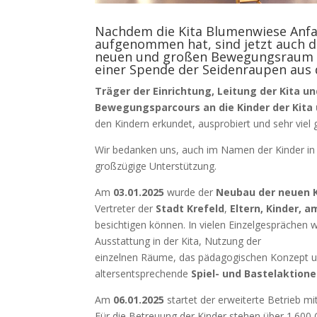
Nachdem die Kita Blumenwiese Anfa
aufgenommen hat, sind jetzt auch di
neuen und großen Bewegungsraum e
einer Spende der Seidenraupen aus 
Träger der Einrichtung,
Leitung der Kita u
Bewegungsparcours an die Kinder der Kita
den Kindern erkundet, ausprobiert und sehr viel 
Wir bedanken uns, auch im Namen der Kinder in d
großzügige Unterstützung.
Am
03.01.2025
wurde der
Neubau der neuen 
Vertreter der
Stadt Krefeld
,
Eltern, Kinder, a
besichtigen können. In vielen Einzelgesprächen
Ausstattung in der Kita, Nutzung der
einzelnen Räume, das pädagogischen Konzept und
altersentsprechende
Spiel- und Bastelaktion
Am
06.01.2025
startet der erweiterte Betrieb m
Für die Betreuung der Kinder stehen über 1.600