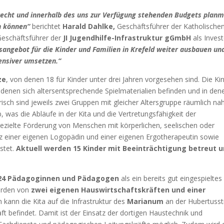
gerecht und innerhalb des uns zur Verfügung stehenden Budgets plan
n können“
berichtet
Harald Dahlke,
Geschäftsführer der Katholische
Geschäftsführer der
JI Jugendhilfe-Infrastruktur gGmbH
als Inves
angebot für die Kinder und Familien in Krefeld weiter ausbauen un
tensiver umsetzen.“
ze
, von denen 18 für Kinder unter drei Jahren vorgesehen sind. Die Ki
denen sich altersentsprechende Spielmaterialien befinden und in den
risch sind jeweils zwei Gruppen mit gleicher Altersgruppe räumlich na
 was die Abläufe in der Kita und die Vertretungsfähigkeit der
gezielte Förderung von Menschen mit körperlichen, seelischen oder
tz einer eigenen Logopädin und einer eigenen Ergotherapeutin sowie
stet.
Aktuell werden 15 Kinder mit Beeinträchtigung betreut 
24 Pädagoginnen und Pädagogen
als ein bereits gut eingespieltes
werden von
zwei eigenen Hauswirtschaftskräften und einer
 kann die Kita auf die Infrastruktur des
Marianum
an der Hubertuss
aft befindet. Damit ist der Einsatz der dortigen Haustechnik und