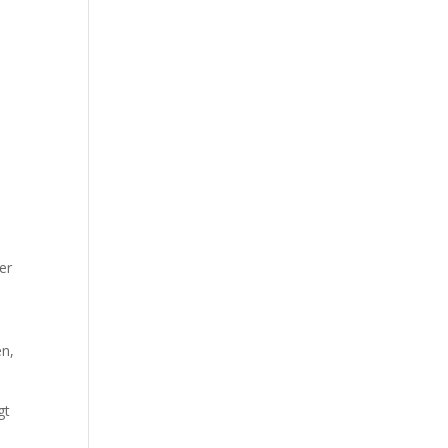
er
en,
gt