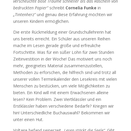
verscheuchte böse Träume schneller als das Rascheln von
bedruckten Papier“
schreibt
Cornelia Funke
in
„Tintenherz“
und genau diese Erfahrung möchten wir
unseren Kindern ermöglichen.
Die erste Rückmeldung einer Grundschullehrerin hat
uns bereits erreicht. Ein Schüler aus unseren Reihen
mache im Lesen gerade große und erfreuliche
Fortschritte. Was für ein süßer Lohn für zwei Stunden
Zeitinvestition in der Woche! Das motiviert uns noch
mehr, geeignetes Material zusammenzustellen,
Methoden zu erforschen, die hilfreich sind und trotz all
unserer vollen Terminkalender den Lesekreis mit vielen
Menschen zu bestücken, um viele Möglichkeiten zu
bieten. Ein Kind will mit einem Erwachsenen alleine
lesen? Kein Problem. Zwei Viertklässler und ein
Erstklässler haben verschiedene Bedarfe? Kriegen wir
hin! Unterschiedliche Buchauswahl? Bekommen wir
unter einen Hut.
Voltaire befand seinerzeit
„Lesen stärkt die Seele“
. Gibt